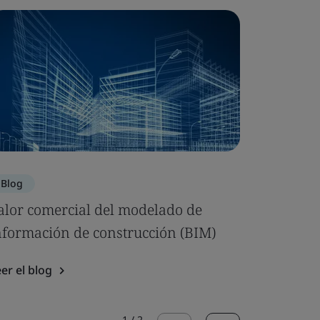
Blog
Blog
alor comercial del modelado de
El impact
nformación de construcción (BIM)
segurida
er el blog
Leer el bl
1
/
2