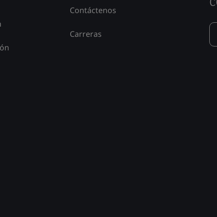
c
Contáctenos
n
Carreras
ión