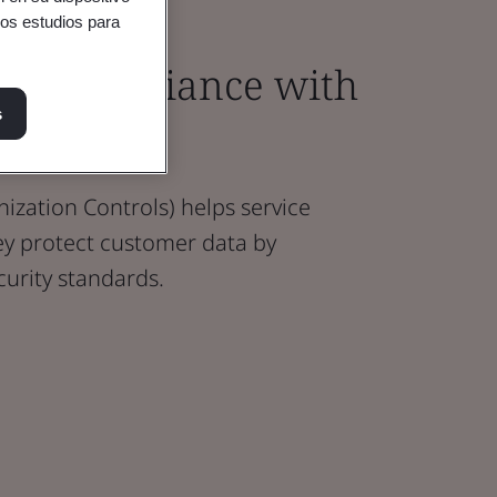
ros estudios para
eve compliance with
s
zation Controls) helps service
ey protect customer data by
curity standards.