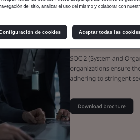
navegación del sitio, analizar el uso del mismo y colaborar con nuest
SOC 2 – Achi
Configuración de cookies
Aceptar todas las cookie
BSI
SOC 2 (System and Organi
organizations ensure th
adhering to stringent se
Download brochure