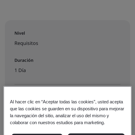
Nivel
Requisitos
Duración
1 Día
Disponible para reservar:
Al hacer clic en “Aceptar todas las cookies”, usted acepta
Formación aula virtual
que las cookies se guarden en su dispositivo para mejorar
la navegación del sitio, analizar el uso del mismo y
colaborar con nuestros estudios para marketing.
€520