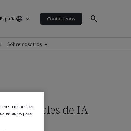
 España
Contáctenos
Sobre nosotros
de controles de IA
 en su dispositivo
ros estudios para