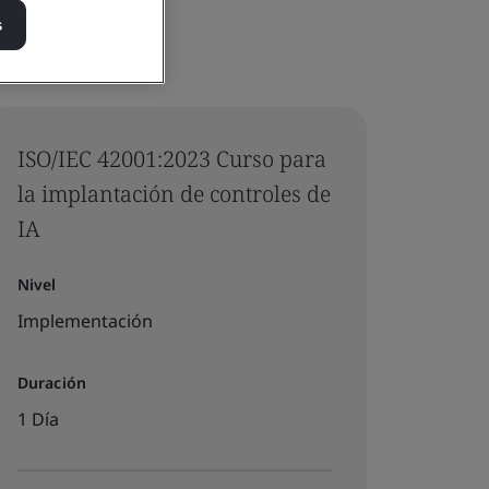
s
ISO/IEC 42001:2023 Curso para
la implantación de controles de
IA
Nivel
Implementación
Duración
1 Día