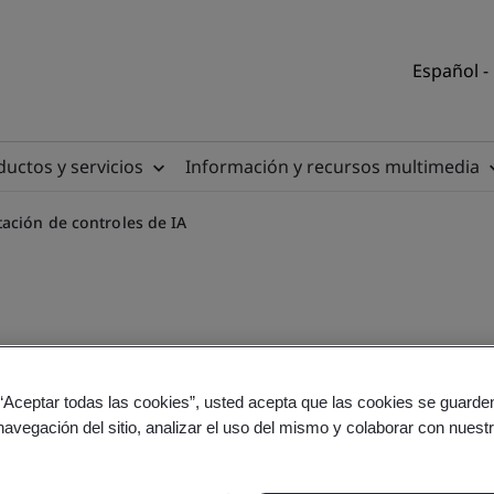
Español -
uctos y servicios
Información y recursos multimedia
ación de controles de IA
Curso para la implantación 
 “Aceptar todas las cookies”, usted acepta que las cookies se guarden
navegación del sitio, analizar el uso del mismo y colaborar con nuest