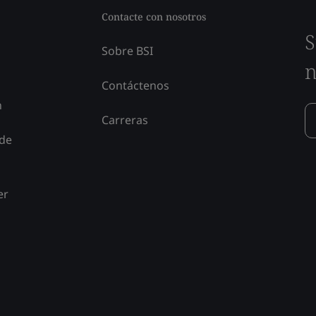
Contacte con nosotros
S
Sobre BSI
n
Contáctenos
n
Carreras
 de
er