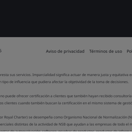
6
Aviso de privacidad
Términos de uso
Po
resta sus servicios. Imparcialidad significa actuar de manera justa y equitativa 
 tipo de influencia que pudiera afectar la objetividad de la toma de decisiones.
no puede ofrecer certificación a clientes que también hayan recibido consultorí
los clientes cuando también buscan la certificación en el mismo sistema de gesti
a por Royal Charter) se desempeña como Organismo Nacional de Normalización (NS
merciales distintas de la actividad de NSB que ayudan a las empresas de todo el
entas de autoevaluación, software, pruebas de productos, productos de informac