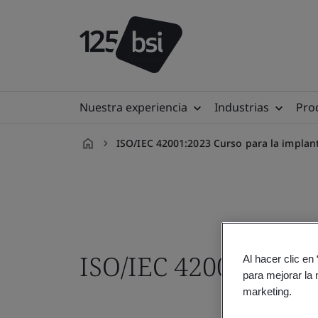
Nuestra experiencia
Industrias
Prod
ISO/IEC 42001:2023 Curso para la implant
es-
ES
ISO/IEC 42001:2023 
Al hacer clic en
para mejorar la 
marketing.