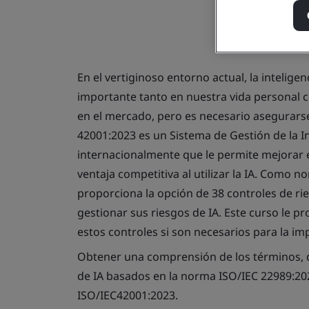
En el vertiginoso entorno actual, la intelig
importante tanto en nuestra vida personal 
en el mercado, pero es necesario asegurars
42001:2023 es un Sistema de Gestión de la In
internacionalmente que le permite mejorar 
ventaja competitiva al utilizar la IA. Como 
proporciona la opción de 38 controles de r
gestionar sus riesgos de IA. Este curso le
estos controles si son necesarios para la i
Obtener una comprensión de los términos, de
de IA basados en la norma ISO/IEC 22989:20
ISO/IEC42001:2023.