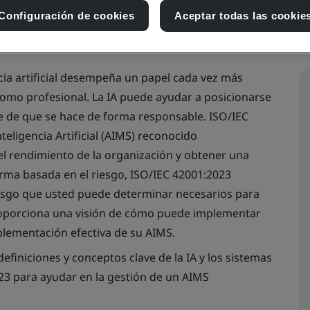
Configuración de cookies
Aceptar todas las cookie
encia artificial desempeña un papel cada vez más
como profesional. La IA puede ayudar a posicionarse
e de que se hace de forma responsable. ISO/IEC
teligencia Artificial (AIMS) reconocido
el rendimiento de la organización y obtener una
norma basada en el riesgo, ISO/IEC 42001:2023
iesgo que usted puede determinar necesarios para
 proporciona una visión de cómo puede implementar
mplementación efectiva de su AIMS.
finiciones y conceptos clave de la IA y los sistemas
23 para ayudar en la gestión de un AIMS