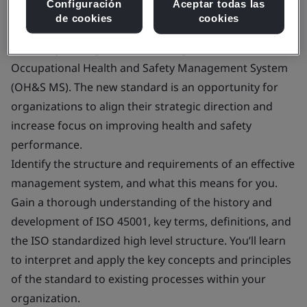
Configuración
Aceptar todas las
de cookies
cookies
Learn how to embed continual improvement at the
heart of your organization through an ISO 45001
Occupational Health and Safety Management System
(OH&S MS). The new standard is an opportunity for
organizations to align their strategic direction and
increase focus on improving health and safety
performance.
Identify the structure and requirements of an effective
management system, and what this means for you.
Gain a thorough understanding of the history and
development of ISO 45001, key terms, definitions, and
the ISO standardized high level structure. You’ll learn
to interpret and apply the key concepts and principles
of the standard to existing processes within your
organization.