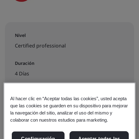
Nivel
Certified professional
Duración
4 Días
Al hacer clic en “Aceptar todas las cookies”, usted acepta
Disponible para reservar:
que las cookies se guarden en su dispositivo para mejorar
Formación aula virtual
la navegación del sitio, analizar el uso del mismo y
colaborar con nuestros estudios para marketing.
€3330
Configuración
Aceptar todas las