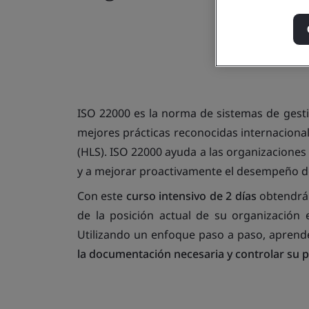
ISO 22000 es la norma de sistemas de gesti
mejores prácticas reconocidas internacional
(HLS). ISO 22000 ayuda a las organizacione
y a mejorar proactivamente el desempeño d
Con este
curso intensivo de 2 días
obtendrá 
de la posición actual de su organización e
Utilizando un enfoque paso a paso, apre
la documentación necesaria y controlar su 