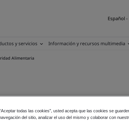
Español -
uctos y servicios
Información y recursos multimedia
ridad Alimentaria
ón ISO 22000:2018 - Sistem
 “Aceptar todas las cookies”, usted acepta que las cookies se guarden
navegación del sitio, analizar el uso del mismo y colaborar con nuest
ria