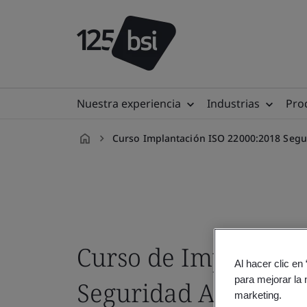
Nuestra experiencia
Industrias
Prod
Curso Implantación ISO 22000:2018 Segu
es-
ES
Curso de Implantaci
Al hacer clic en
para mejorar la 
Seguridad Alimenta
marketing.