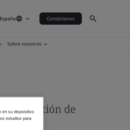
 España
Contáctenos
Sobre nosotros
as de Gestión de
 en su dispositivo
ros estudios para