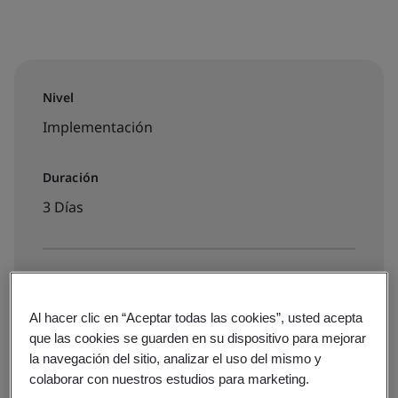
Nivel
Implementación
Duración
3 Días
Disponible para reservar:
Formación aula virtual
Al hacer clic en “Aceptar todas las cookies”, usted acepta
que las cookies se guarden en su dispositivo para mejorar
la navegación del sitio, analizar el uso del mismo y
€1470
colaborar con nuestros estudios para marketing.