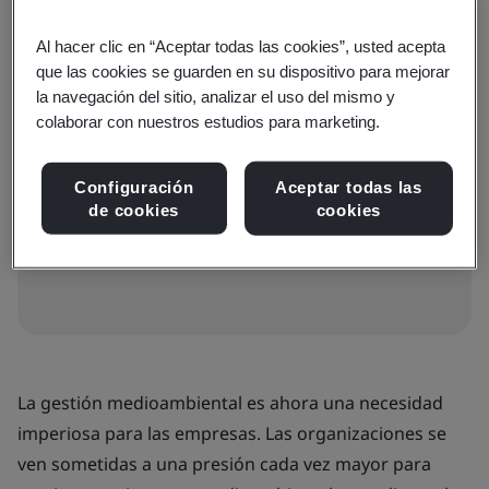
Al hacer clic en “Aceptar todas las cookies”, usted acepta
Disponible para reservar:
que las cookies se guarden en su dispositivo para mejorar
Formación aula virtual
la navegación del sitio, analizar el uso del mismo y
colaborar con nuestros estudios para marketing.
€410 IVA
Configuración
Aceptar todas las
de cookies
cookies
English course
La gestión medioambiental es ahora una necesidad
imperiosa para las empresas. Las organizaciones se
ven sometidas a una presión cada vez mayor para