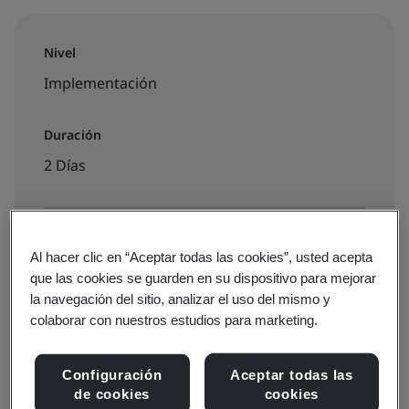
Nivel
Implementación
Duración
2 Días
Disponible para reservar:
Al hacer clic en “Aceptar todas las cookies”, usted acepta
Formación aula virtual
que las cookies se guarden en su dispositivo para mejorar
la navegación del sitio, analizar el uso del mismo y
colaborar con nuestros estudios para marketing.
€1010 IVA
Configuración
Aceptar todas las
de cookies
cookies