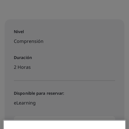
Nivel
Comprensión
Duración
2 Horas
Disponible para reservar:
eLearning
€40 IVA