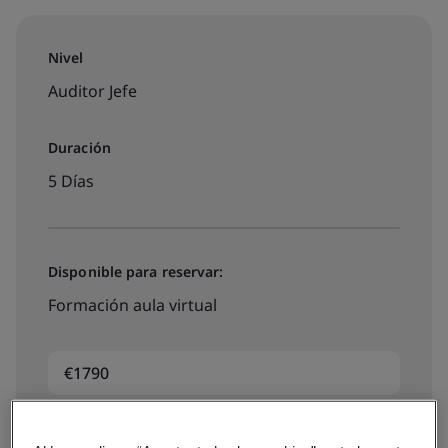
Nivel
Auditor Jefe
Duración
5 Días
Disponible para reservar:
Formación aula virtual
€1790