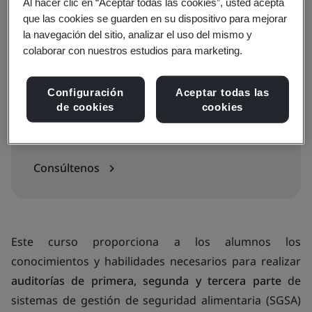
Consulte fechas, precios e inscríbase
Al hacer clic en “Aceptar todas las cookies”, usted acepta
que las cookies se guarden en su dispositivo para mejorar
la navegación del sitio, analizar el uso del mismo y
colaborar con nuestros estudios para marketing.
Información adicional
Configuración
Aceptar todas las
5 días de formación
de cookies
cookies
¿Tiene preguntas?
Consúltenos
Este curso proporciona a los alumnos los
conocimientos y habilidades necesarios para realizar
auditorías de primera, segunda y tercera parte
de
sistemas de gestión de seguridad alimentaria (SGSA)