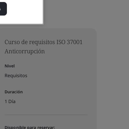
s
Curso de requisitos ISO 37001
Anticorrupción
Nivel
Requisitos
Duración
1 Día
Disponible para reservar: