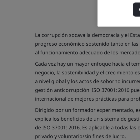
La corrupción socava la democracia y el Es
progreso económico sostenido tanto en las
al funcionamiento adecuado de los mercados
Cada vez hay un mayor enfoque hacia el tema
negocio, la sostenibilidad y el crecimiento e
a nivel global y los actos de soborno incurr
gestión anticorrupción ISO 37001: 2016 pu
internacional de mejores prácticas para proh
Dirigido por un formador experimentado, es
explica los beneficios de un sistema de gesti
de ISO 37001: 2016. Es aplicable a todas las 
privado y voluntario/sin fines de lucro.