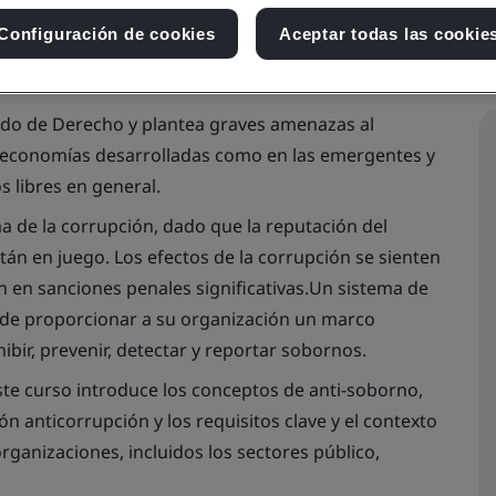
Configuración de cookies
Aceptar todas las cookie
tado de Derecho y plantea graves amenazas al
 economías desarrolladas como en las emergentes y
 libres en general.
 de la corrupción, dado que la reputación del
stán en juego. Los efectos de la corrupción se sienten
en en sanciones penales significativas.Un sistema de
ede proporcionar a su organización un marco
ibir, prevenir, detectar y reportar sobornos.
te curso introduce los conceptos de anti-soborno,
ón anticorrupción y los requisitos clave y el contexto
organizaciones, incluidos los sectores público,