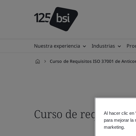
Nuestra experiencia
Industrias
Prod
Curso de Requisitos ISO 37001 de Antico
es-
ES
Curso de requisitos
Al hacer clic en
para mejorar la 
marketing.