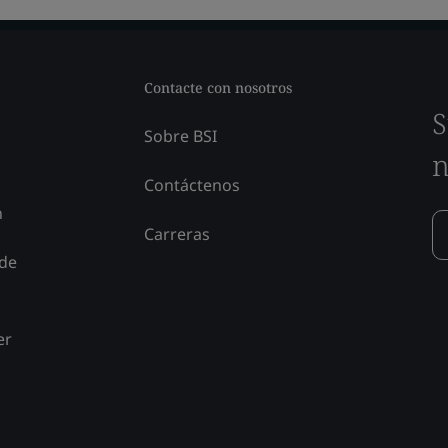
Contacte con nosotros
S
Sobre BSI
n
Contáctenos
n
Carreras
 de
er