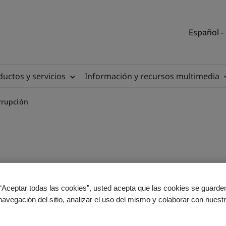
Español -
uctos y servicios
Información y recursos multimedia
rrupción
 ISO 37001 Anticorrupción
 “Aceptar todas las cookies”, usted acepta que las cookies se guarden
navegación del sitio, analizar el uso del mismo y colaborar con nuest