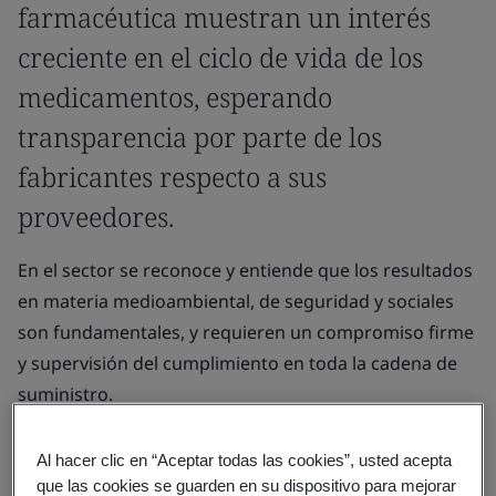
farmacéutica muestran un interés
creciente en el ciclo de vida de los
medicamentos, esperando
transparencia por parte de los
fabricantes respecto a sus
proveedores.
En el sector se reconoce y entiende que los resultados
en materia medioambiental, de seguridad y sociales
son fundamentales, y requieren un compromiso firme
y supervisión del cumplimiento en toda la cadena de
suministro.
En BSI, nos esforzamos por apoyar a la industria
Al hacer clic en “Aceptar todas las cookies”, usted acepta
farmacéutica en la promoción de las buenas prácticas
que las cookies se guarden en su dispositivo para mejorar