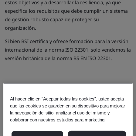
estos objetivos y a desarrollar la resiliencia, ya que
especifica los requisitos que debe cumplir un sistema
de gestión robusto capaz de proteger su
organización.
Si bien BSI certifica y ofrece formación para la versión
internacional de la norma ISO 22301, solo vendemos la
versión británica de la norma BS EN ISO 22301.
Productos y servicios
Implante, mantenga y mejore un
Al hacer clic en “Aceptar todas las cookies”, usted acepta
que las cookies se guarden en su dispositivo para mejorar
Sistema de Gestión de Continuidad
la navegación del sitio, analizar el uso del mismo y
de Negocio con la norma ISO 22301
colaborar con nuestros estudios para marketing.