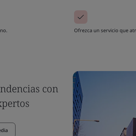
rno.
Ofrezca un servicio que atr
endencias con
xpertos
edia