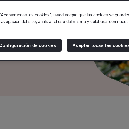
as
 “Aceptar todas las cookies”, usted acepta que las cookies se guarden
navegación del sitio, analizar el uso del mismo y colaborar con nuest
del cliente
able de gestión de
Configuración de cookies
Aceptar todas las cookie
norma ISO 10002.