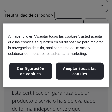
Reiniciar
Enviar
Al hacer clic en “Aceptar todas las cookies”, usted acepta
que las cookies se guarden en su dispositivo para mejorar
la navegación del sitio, analizar el uso del mismo y
colaborar con nuestros estudios para marketing.
Configuración
Aceptar todas las
BSI Kitemark™ para productos
de cookies
cookies
y servicios neutros en carbono
Esta certificación garantiza que un
producto o servicio ha sido evaluado
de forma independiente y que