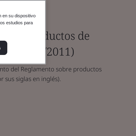
 en su dispositivo
ros estudios para
obre productos de
 (CPR 305/2011)
s
nto del Reglamento sobre productos
 sus siglas en inglés).