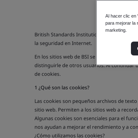
Al hacer clic en
para mejorar la 
marketing.
British Standards Institution ("
BSI
") toma su
la seguridad en Internet.
En los sitios web de BSI se utilizan cookies y
distinguirle de otros usuarios. Al continuar 
de cookies.
1 ¿Qué son las cookies?
Las cookies son pequeños archivos de texto q
sitio web. Permiten a los sitios web a record
Algunas cookies son esenciales para el func
nos ayudan a mejorar el rendimiento y a co
¿Cómo utilizamos las cookies?