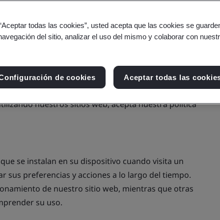
 “Aceptar todas las cookies”, usted acepta que las cookies se guarden
navegación del sitio, analizar el uso del mismo y colaborar con nuest
 privacidad muy en serio y respeta la importancia de
Configuración de cookies
Aceptar todas las cookie
 tecnologías similares para diversos fines, incluido
utilizando nuestros sitios web, acepta nuestra política
ue se instalan en su dispositivo cuando visita un
ar sus preferencias y acciones a lo largo del tiempo.
ionamiento de nuestro sitio web, mientras que otras
mprender su uso.