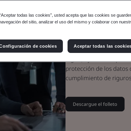
SOC 2: cumpla
 “Aceptar todas las cookies”, usted acepta que las cookies se guarden
navegación del sitio, analizar el uso del mismo y colaborar con nuest
con BSI
Configuración de cookies
Aceptar todas las cookie
SOC 2 (Service and Organ
inglés) ayuda a los prove
protección de los datos 
cumplimiento de riguro
Descargue el folleto