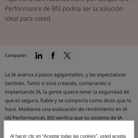
Performance de BSI podría ser la solución
ideal para usted.
Compartir:
La IA avanza a pasos agigantados, y las expectativas
también. Tanto si está creando, comprando o
implantando IA, la gente quiere tener la seguridad de
que es segura, fiable y se comporta como dices que lo
hace. Mediante una evaluación de rendimiento en IA
(AI Performance), BSI verifica que su sistema de IA
funciona conforme a lo previsto.
Al hacer clic en “Aceptar todas las cookies”, usted acepta