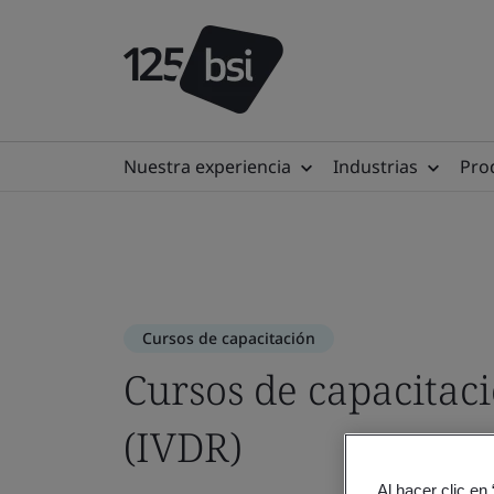
Nuestra experiencia
Industrias
Prod
Cursos de capacitación
Cursos de capacitac
(IVDR)
Al hacer clic en