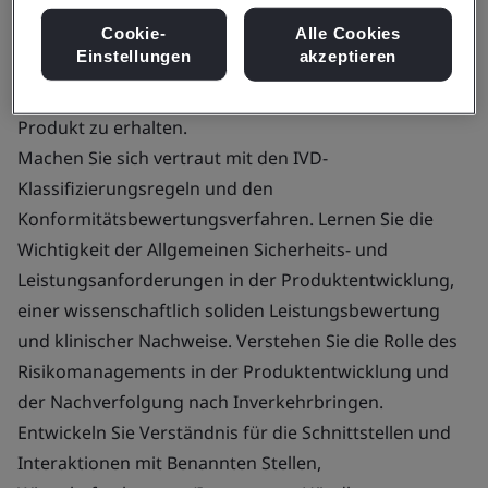
Der Kurs hilft bei der Implementierung der
Cookie-
Alle Cookies
Einstellungen
akzeptieren
Anforderungen der Europäischen IVD Verordnung
(IVDR 2017/746), um die CE-Kennzeichnung für Ihr
Produkt zu erhalten.
Machen Sie sich vertraut mit den IVD-
Klassifizierungsregeln und den
Konformitätsbewertungsverfahren. Lernen Sie die
Wichtigkeit der Allgemeinen Sicherheits- und
Leistungsanforderungen in der Produktentwicklung,
einer wissenschaftlich soliden Leistungsbewertung
und klinischer Nachweise. Verstehen Sie die Rolle des
Risikomanagements in der Produktentwicklung und
der Nachverfolgung nach Inverkehrbringen.
Entwickeln Sie Verständnis für die Schnittstellen und
Interaktionen mit Benannten Stellen,