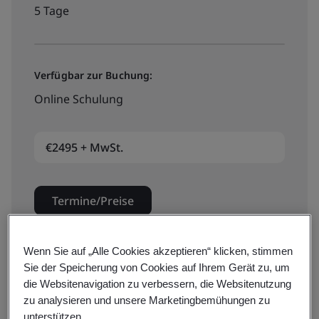
5 Tage
Verfügbar zur Buchung:
Online Schulung
€2495 + MwSt.
Termine/Preise
Wenn Sie auf „Alle Cookies akzeptieren“ klicken, stimmen
Sie der Speicherung von Cookies auf Ihrem Gerät zu, um
Verfügbar für ein Angebot:
die Websitenavigation zu verbessern, die Websitenutzung
In-House Schulung
zu analysieren und unsere Marketingbemühungen zu
unterstützen.