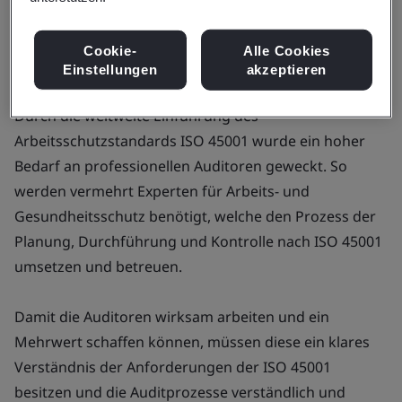
Angebot erhalten
Cookie-
Alle Cookies
Einstellungen
akzeptieren
Durch die weltweite Einführung des
Arbeitsschutzstandards ISO 45001 wurde ein hoher
Bedarf an professionellen Auditoren geweckt. So
werden vermehrt Experten für Arbeits- und
Gesundheitsschutz benötigt, welche den Prozess der
Planung, Durchführung und Kontrolle nach ISO 45001
umsetzen und betreuen.
Damit die Auditoren wirksam arbeiten und ein
Mehrwert schaffen können, müssen diese ein klares
Verständnis der Anforderungen der ISO 45001
besitzen und die Auditprozesse verständlich und