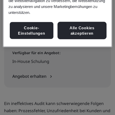
die Websitenavigation zu verbessern, die Websitenutzung
zu analysieren und unsere Marketingbemühungen zu
€1295 + MwSt.
unterstützen.
English course
Cookie-
Alle Cookies
Einstellungen
akzeptieren
Verfügbar für ein Angebot:
In-House Schulung
Angebot erhalten
Ein ineffektives Audit kann schwerwiegende Folgen
haben: Prozessfehler, Unzufriedenheit bei Kunden und