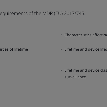
e requirements of the MDR (EU) 2017/745.
Characteristics affecti
rces of lifetime
Lifetime and device life
Lifetime and device cla
surveillance.