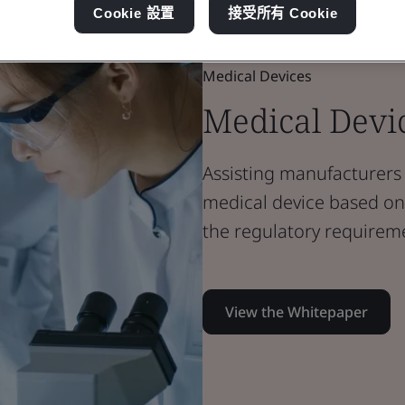
Cookie 設置
接受所有 Cookie
Whitepaper
Medical Devices
Medical Devi
Assisting manufacturers i
medical device based on 
the regulatory requirem
View the Whitepaper