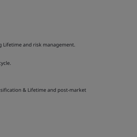
ng Lifetime and risk management.
cycle.
ssification & Lifetime and post-market