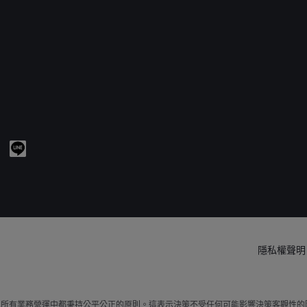
隱私權聲明
易和所有業務營運中都秉持公平公正的原則。這表示決策不受任何可能影響決策客觀性的