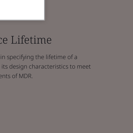
ce Lifetime
n specifying the lifetime of a
its design characteristics to meet
ents of MDR.