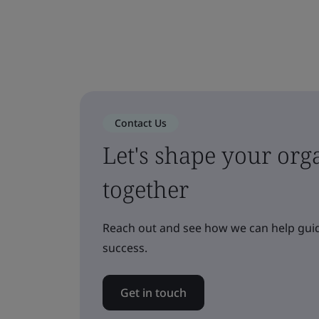
Contact Us
Let's shape your orga
together
Reach out and see how we can help guid
success.
Get in touch