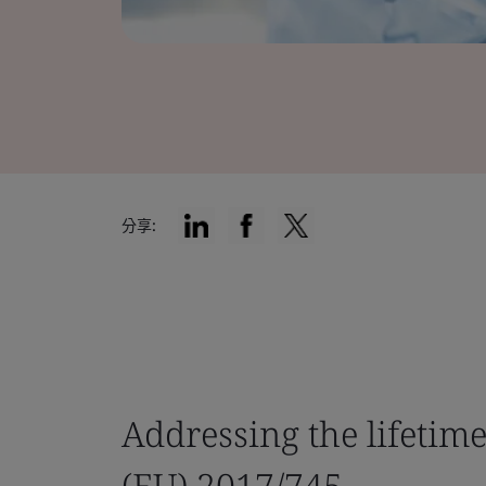
分享:
Addressing the lifetim
(EU) 2017/745.