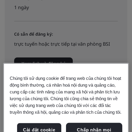
1 ngày
Có sẵn để đăng ký:
trực tuyến hoặc trực tiếp tại văn phòng BSI
Xem lịch và đăng ký
Chúng tôi sử dụng cookie để trang web của chúng tôi hoạt
động bình thường, cá nhân hoá nội dung và quảng cáo,
cung cấp các tính năng của mạng xã hội và phân tích lưu
lượng của chúng tôi. Chúng tôi cũng chia sẻ thông tin về
việc sử dụng trang web của chúng tôi với các đối tác
Hiểu được những điều cơ bản của Hệ thống Quản lý
truyền thông xã hội, quảng cáo và phân tích của chúng tôi.
Môi trường ISO 14001 (EMS) với khóa đào tạo giới
thiệu một ngày của chúng tôi. Được thiết kế và cung
Cài đặt cookie
Chấp nhận mọi
cấp bởi các chuyện gia EMS để mang đến cho bạn một