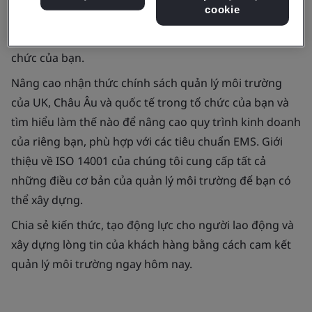
cookie
cái nhìn tổng quan về quản lý môi trường, khoá học sẽ
giúp bạn bắt đầu những thực hiện tốt nhất trong tổ
chức của bạn.
Nâng cao nhận thức chính sách quản lý môi trường
của UK, Châu Âu và quốc tế trong tổ chức của bạn và
tìm hiểu làm thế nào để nâng cao quy trình kinh doanh
của riêng bạn, phù hợp với các tiêu chuẩn EMS. Giới
thiệu về ISO 14001 của chúng tôi cung cấp tất cả
những điều cơ bản của quản lý môi trường để bạn có
thể xây dựng.
Chia sẻ kiến thức, tạo động lực cho người lao động và
xây dựng lòng tin của khách hàng bằng cách cam kết
quản lý môi trường ngay hôm nay.