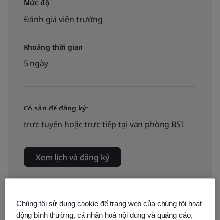
Mức độ
Đánh giá viên trưởng
Khoảng thời gian
5 ngày
Có sẵn để đăng ký:
trực tuyến hoặc trực tiếp tại văn phòng BSI
Xem lịch và đăng ký
Chúng tôi sử dụng cookie để trang web của chúng tôi hoạt
Có sẵn để báo giá:
động bình thường, cá nhân hoá nội dung và quảng cáo,