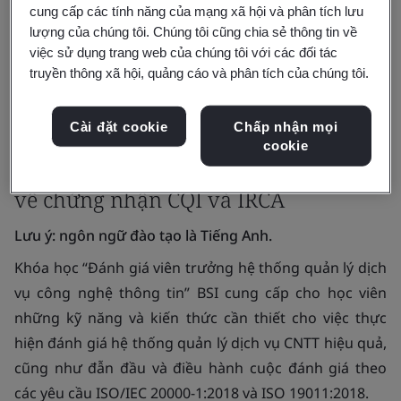
Trong nhà
cung cấp các tính năng của mạng xã hội và phân tích lưu
lượng của chúng tôi. Chúng tôi cũng chia sẻ thông tin về
việc sử dụng trang web của chúng tôi với các đối tác
Yêu cầu báo giá
truyền thông xã hội, quảng cáo và phân tích của chúng tôi.
Cài đặt cookie
Chấp nhận mọi
cookie
Khóa học đáp ứng các yêu cầu đào tạo
về chứng nhận CQI và IRCA
Lưu ý: ngôn ngữ đào tạo là Tiếng Anh.
Khóa học “Đánh giá viên trưởng hệ thống quản lý dịch
vụ công nghệ thông tin” BSI cung cấp cho học viên
những kỹ năng và kiến thức cần thiết cho việc thực
hiện đánh giá hệ thống quản lý dịch vụ CNTT hiệu quả,
cũng như đẫn đầu và điều hành cuộc đánh giá theo
các yêu cầu ISO/IEC 20000-1:2018 và ISO 19011:2018.