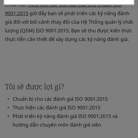
khóa học
Hiểu biết các yêu cầu của tiêu chuẩn ISO
9001:2015
giờ đây bạn sẽ phát triển các kỹ năng đánh
giá đối với bối cảnh thay đổi của Hệ Thống quản lý chất
lượng (QSM) ISO 9001:2015. Bạn sẽ thu được kiến thức
thực tiễn cần thiết để xây dựng các kỹ năng đánh giá.
Tôi sẽ được lợi gì?
Chuẩn bị cho các đánh giá ISO 9001:2015
Thực hiện các đánh giá ISO 9001:2015
Phát triển kỹ năng đánh giá ISO 9001:2015 và
hướng dẫn chuyên môn đánh giá viên