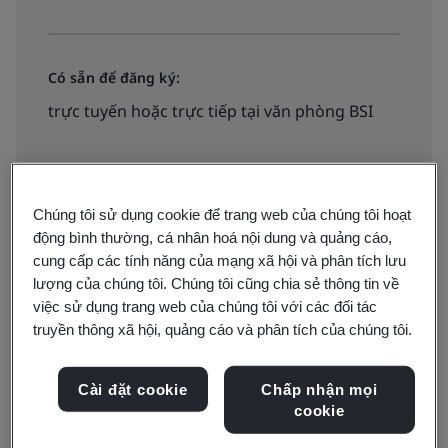
Có sẵn để đăng ký:
trực tuyến hoặc trực tiếp tại văn phòng BSI
Chúng tôi sử dụng cookie để trang web của chúng tôi hoạt
động bình thường, cá nhân hoá nội dung và quảng cáo,
Vui lòng lưu ý
Hiểu biết các yêu cầu của tiêu chuẩn ISO
cung cấp các tính năng của mạng xã hội và phân tích lưu
9001:2015
là điều kiện tiên quyết cho khóa học này
lượng của chúng tôi. Chúng tôi cũng chia sẻ thông tin về
việc sử dụng trang web của chúng tôi với các đối tác
Khóa học này sẽ giúp bạn ở vị trí hàng đầu trong chiến
truyền thông xã hội, quảng cáo và phân tích của chúng tôi.
lược QMS. Tham dự khóa học bạn sẽ chuyển được các
kỹ năng đánh giá viên hiện có sang tiêu chuẩn ISO
Cài đặt cookie
Chấp nhận mọi
9001:2015.
cookie
Bằng việc phát triển kiến thức thu hoạch được qua