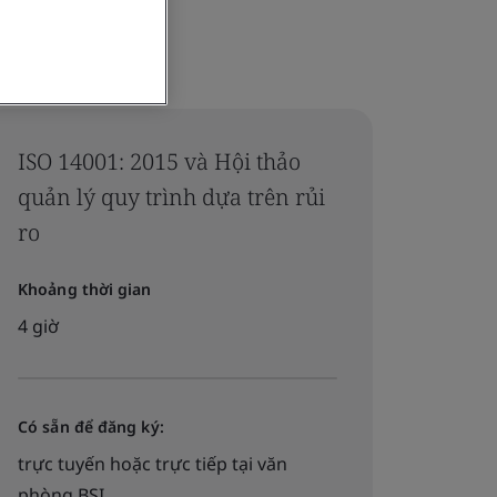
ISO 14001: 2015 và Hội thảo
quản lý quy trình dựa trên rủi
ro
Khoảng thời gian
4 giờ
Có sẵn để đăng ký:
trực tuyến hoặc trực tiếp tại văn
phòng BSI