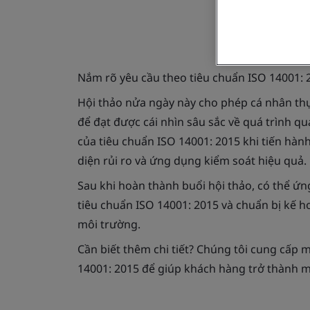
Nắm rõ yêu cầu theo tiêu chuẩn ISO 14001: 2
Hội thảo nửa ngày này cho phép cá nhân thự
để đạt được cái nhìn sâu sắc về quá trình qu
của tiêu chuẩn ISO 14001: 2015 khi tiến hàn
diện rủi ro và ứng dụng kiểm soát hiệu quả.
Sau khi hoàn thành buổi hội thảo, có thể ứn
tiêu chuẩn ISO 14001: 2015 và chuẩn bị kế 
môi trường.
Cần biết thêm chi tiết? Chúng tôi cung cấp 
14001: 2015 để giúp khách hàng trở thành mộ