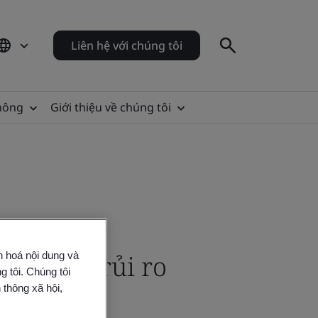
Liên hệ với chúng tôi
thông
Giới thiệu về chúng tôi
dựa trên rủi ro
n hoá nội dung và
 tôi. Chúng tôi
 thông xã hội,