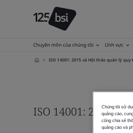
Chuyên môn của chúng tôi
Lĩnh vực
ISO 14001: 2015 và Hội thảo quản lý quy t
vi-
VN
ISO 14001: 2015 và H
Chúng tôi sử dụ
quảng cáo, cung
cũng chia sẻ thô
quảng cáo và ph