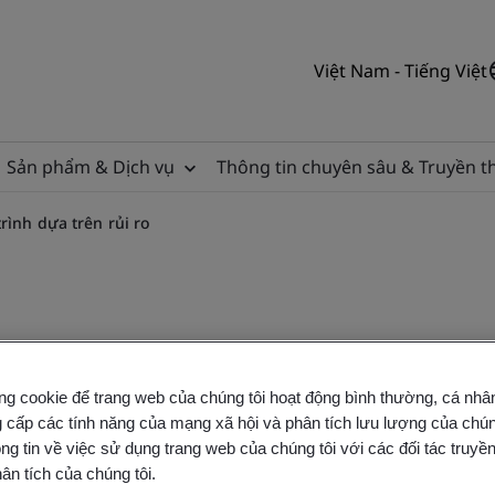
Việt Nam - Tiếng Việt
Sản phẩm & Dịch vụ
Thông tin chuyên sâu & Truyền 
rình dựa trên rủi ro
ội thảo quản lý quy trình 
ng cookie để trang web của chúng tôi hoạt động bình thường, cá nhâ
 cấp các tính năng của mạng xã hội và phân tích lưu lượng của chúng
ng tin về việc sử dụng trang web của chúng tôi với các đối tác truyền
ân tích của chúng tôi.