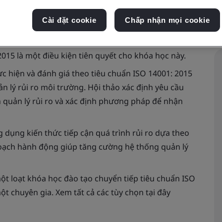
Cài đặt cookie
Chấp nhận mọi cookie
015 là một điều kiện tiên quyết cho khóa học này.
c hiện và đánh giá theo tiêu chuẩn ISO 14001: 2015
ản lý rủi ro môi trường. Hội thảo xác định yêu cầu
h quản lý rủi ro và xác định phương pháp để nhận
g dụng kiến thức tiếp cận quá trình rủi ro dựa theo
hoạch hành động giúp tăng cường hệ thống quản lý
một loạt khóa học đào tạo chuyển tiếp tiêu chuẩn ISO
t chuyên gia. Xem tất cả các tùy chọn tại đây