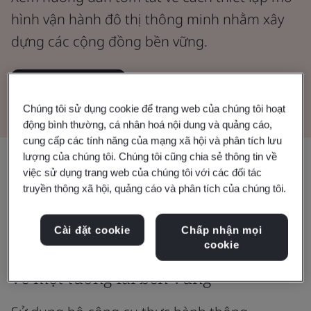
hình vận hành đô thị thông minh nhằm xây
dựng các cộng đồng bền vững.
Đọc sách trắng
Chúng tôi sử dụng cookie để trang web của chúng tôi hoạt
động bình thường, cá nhân hoá nội dung và quảng cáo,
cung cấp các tính năng của mạng xã hội và phân tích lưu
lượng của chúng tôi. Chúng tôi cũng chia sẻ thông tin về
Chia sẻ:
việc sử dụng trang web của chúng tôi với các đối tác
truyền thông xã hội, quảng cáo và phân tích của chúng tôi.
Tiêu chuẩn ISO 37106 giúp các
Cài đặt cookie
Chấp nhận mọi
cookie
thành phố hiện thực hóa tầm nhìn
về một tương lai bền vững