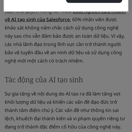
kinh doanh, cùng với đó là vô vàn thách thức mới về
tuân thủ quyền riêng tư. Theo
Loạt nghiên cứu nhanh
về AI tạo sinh của Salesforce
, 60% nhân viên được
khảo sát không nắm chắc cách sử dụng công nghệ
này sao cho vẫn đảm bảo được an toàn dữ liệu. Vì vậy,
các nhà lãnh đạo trong lĩnh vực cần trở thành người
bảo vệ tuyến đầu về an ninh dữ liệu và sử dụng công
nghệ mới một cách có trách nhiệm.
Tác động của AI tạo sinh
Sự gia tăng về nội dung do AI tạo ra đã làm tăng vọt
khối lượng dữ liệu và khiến các vấn đề đạo đức trở
thành tâm điểm chú ý. Các vấn đề như thông tin sai
lệch, khuếch đại thành kiến và vi phạm quyền riêng tư
đang trở thành đặc điểm cố hữu của công nghệ này.