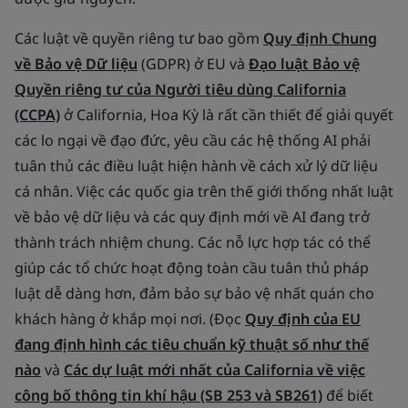
Các luật về quyền riêng tư bao gồm
Quy định Chung
về Bảo vệ Dữ liệu
(GDPR) ở EU và
Đạo luật Bảo vệ
Quyền riêng tư của Người tiêu dùng California
(CCPA)
ở California, Hoa Kỳ là rất cần thiết để giải quyết
các lo ngại về đạo đức, yêu cầu các hệ thống AI phải
tuân thủ các điều luật hiện hành về cách xử lý dữ liệu
cá nhân. Việc các quốc gia trên thế giới thống nhất luật
về bảo vệ dữ liệu và các quy định mới về AI đang trở
thành trách nhiệm chung. Các nỗ lực hợp tác có thể
giúp các tổ chức hoạt động toàn cầu tuân thủ pháp
luật dễ dàng hơn, đảm bảo sự bảo vệ nhất quán cho
khách hàng ở khắp mọi nơi. (Đọc
Quy định của EU
đang định hình các tiêu chuẩn kỹ thuật số như thế
nào
và
Các dự luật mới nhất của California về việc
công bố thông tin khí hậu (SB 253 và SB261)
để biết