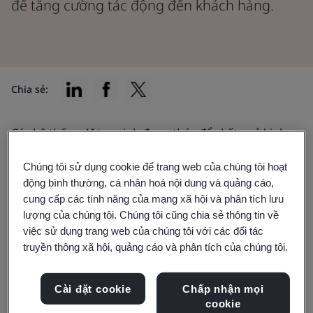
để tăng cường tác động đến khách hàng.
Chia sẻ:
Các hệ thống AI tạo sinh đang thúc đẩy kết quả kinh
doanh và tác động đến nhiều lĩnh vực, từ marketing
Chúng tôi sử dụng cookie để trang web của chúng tôi hoạt
đến chăm sóc sức khỏe, thiết kế sản phẩm đến tài
động bình thường, cá nhân hoá nội dung và quảng cáo,
chính. Theo
Gartner
,
45%
các tổ chức đang mở rộng
cung cấp các tính năng của mạng xã hội và phân tích lưu
quy mô sử dụng AI tạo sinh trong nhiều bộ phận kinh
lượng của chúng tôi. Chúng tôi cũng chia sẻ thông tin về
doanh, trong đó bộ phận làm việc trực tiếp với khách
việc sử dụng trang web của chúng tôi với các đối tác
truyền thông xã hội, quảng cáo và phân tích của chúng tôi.
hàng được đầu tư nhiều nhất.
Việc sử dụng những mô hình tiên tiến này không
Cài đặt cookie
Chấp nhận mọi
ngừng nhân rộng và giúp định hình lại các hoạt động
cookie