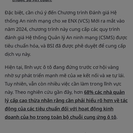
Đặc biệt, cần chú ý đến Chương trình Đánh giá Hệ
thống An ninh mạng cho xe ENX (VCS) Mới ra mắt vào
năm 2024, chương trình này cung cấp các quy trình
đánh giá Hệ thống Quản lý An ninh mạng (CSMS) được
tiêu chuẩn hóa, và BSI đã được phê duyệt để cung cấp
dịch vụ này.
Hiện tại, lĩnh vực ô tô đang đứng trước cơ hội vàng
nhờ sự phát triển mạnh mẽ của xe kết nối và xe tự lái.
Tuy nhiên, vẫn còn nhiều việc cần làm trong lĩnh vực
này. Theo nghiên cứu gần đây, hơn
68% các nhà quản
lý cấp cao thừa nhận rằng cần phải hiểu rõ hơn về tác
động của các tiêu chuẩn đối với hoạt động kinh
doanh của họ trong toàn bộ chuỗi cung ứng ô tô
.