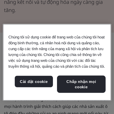
năng kết nối và tự động hóa ngày càng gia
tăng.
Chúng tôi sử dụng cookie để trang web của chúng tôi hoạt
Chia sẻ:
động bình thường, cá nhân hoá nội dung và quảng cáo,
cung cấp các tính năng của mạng xã hội và phân tích lưu
lượng của chúng tôi. Chúng tôi cũng chia sẻ thông tin về
Xu hướng tự động hóa phương tiện ngày càng gia
việc sử dụng trang web của chúng tôi với các đối tác
tăng đang mở ra cơ hội mới cho các nhà sản xuất và
truyền thông xã hội, quảng cáo và phân tích của chúng tôi.
người tiêu dùng. Tuy nhiên, các mối đe dọa mới về an
ninh mạng cũng theo đó mà phát sinh.
Cài đặt cookie
Chấp nhận mọi
cookie
Một ấn phẩm mới của BSI,
Thúc đẩy an ninh mạng cho
lĩnh vực ô tô: Hướng dẫn bạn chiếm trọn niềm tin trên
mọi hành trình
giải thích cách giúp các nhà sản xuất ô
tô đón đầu những rủi ro an ninh mạng mới nổi này, từ