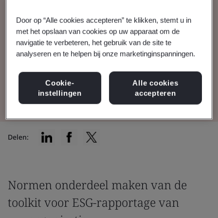
Door op “Alle cookies accepteren” te klikken, stemt u in
Normen gebruiken om verplichte en
met het opslaan van cookies op uw apparaat om de
vrijwillige ESG-rapportage wereldwijd te
navigatie te verbeteren, het gebruik van de site te
ondersteunen.
analyseren en te helpen bij onze marketinginspanningen.
Cookie-
Alle cookies
Lees het rapport
instellingen
accepteren
Delen:
Normen onderdeel maken van de
toolkit voor ESG-rapportage van