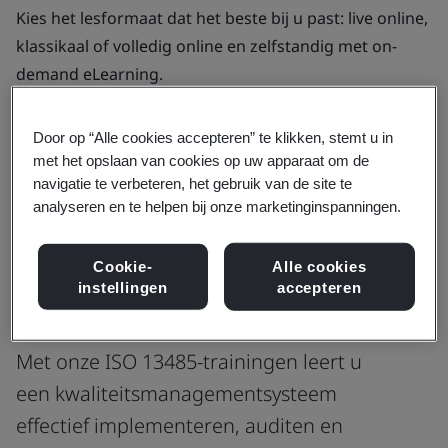
Kies het lesformaat dat het beste bij u past: live online,
klassikaal of volledig online en zelfstandig met on-
demand eLearning.
Bekijk trainingen
Door op “Alle cookies accepteren” te klikken, stemt u in
met het opslaan van cookies op uw apparaat om de
navigatie te verbeteren, het gebruik van de site te
Brochure downloaden
analyseren en te helpen bij onze marketinginspanningen.
Cookie-
Alle cookies
Onze top trainingen
instellingen
accepteren
Onze beste ISO 13485-trainingen
Met onze ISO 13485-trainingen leert u
een kwaliteitsmanagementsysteem
effectief implementeren, auditen en