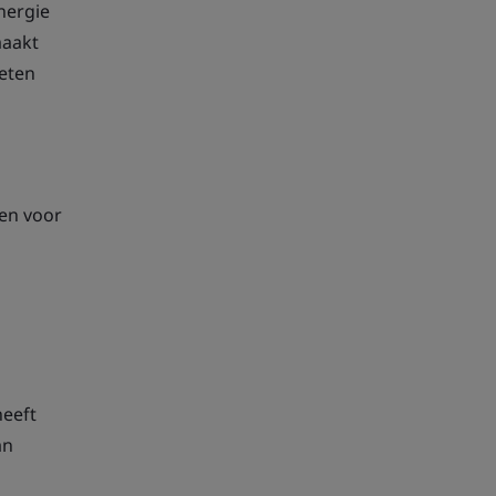
nergie
maakt
eten
nen voor
heeft
an