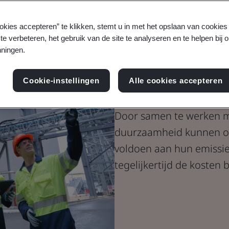
Blog
okies accepteren” te klikken, stemt u in met het opslaan van cookie
Duurzaamheid
te verbeteren, het gebruik van de site te analyseren en te helpen bij 
ningen.
Concepten v
van broeikas
Cookie-instellingen
Alle cookies accepteren
Door samen te werken m
duurzaamheid kunnen org
voldoen aan hun emissie
tegelijkertijd de kosten