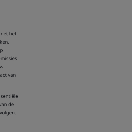
 met het
ken,
op
emissies
uw
act van
sentiële
 van de
volgen.