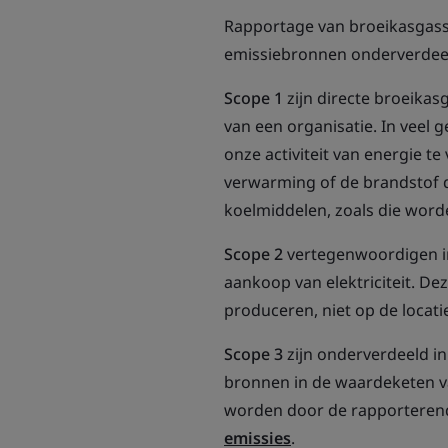
Rapportage van broeikasgasse
emissiebronnen onderverdeeld
Scope 1
zijn directe broeika
van een organisatie. In veel 
onze activiteit van energie t
verwarming of de brandstof 
koelmiddelen, zoals die word
Scope 2
vertegenwoordigen in
aankoop van elektriciteit. D
produceren, niet op de locat
Scope 3
zijn onderverdeeld in
bronnen in de waardeketen va
worden door de rapporterende
emissies
.