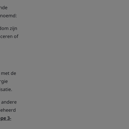
ende
genoemd:
dom zijn
uceren of
k
 met de
rgie
satie.
e andere
beheerd
pe 3-