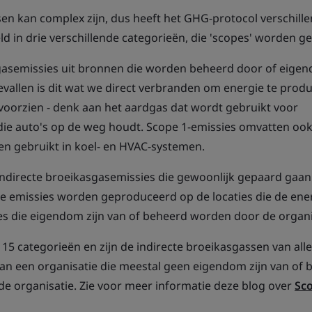
n kan complex zijn, dus heeft het GHG-protocol verschill
 in drie verschillende categorieën, die 'scopes' worden 
sgasemissies uit bronnen die worden beheerd door of eigen
gevallen is dit wat we direct verbranden om energie te prod
e voorzien - denk aan het aardgas dat wordt gebruikt voor
die auto's op de weg houdt. Scope 1-emissies omvatten oo
en gebruikt in koel- en HVAC-systemen.
directe broeikasgasemissies die gewoonlijk gepaard gaan
eze emissies worden geproduceerd op de locaties die de ene
ies die eigendom zijn van of beheerd worden door de organi
 15 categorieën en zijn de indirecte broeikasgassen van all
n een organisatie die meestal geen eigendom zijn van of 
 organisatie. Zie voor meer informatie deze blog over
Sco