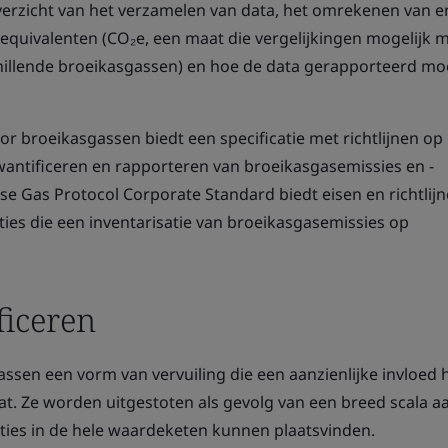
overzicht van het verzamelen van data, het omrekenen van e
-equivalenten (CO₂e, een maat die vergelijkingen mogelijk 
hillende broeikasgassen) en hoe de data gerapporteerd mo
r broeikasgassen biedt een specificatie met richtlijnen op
wantificeren en rapporteren van broeikasgasemissies en -
e Gas Protocol Corporate Standard biedt eisen en richtlij
ies die een inventarisatie van broeikasgasemissies op
ficeren
ssen een vorm van vervuiling die een aanzienlijke invloed 
at. Ze worden uitgestoten als gevolg van een breed scala a
saties in de hele waardeketen kunnen plaatsvinden.