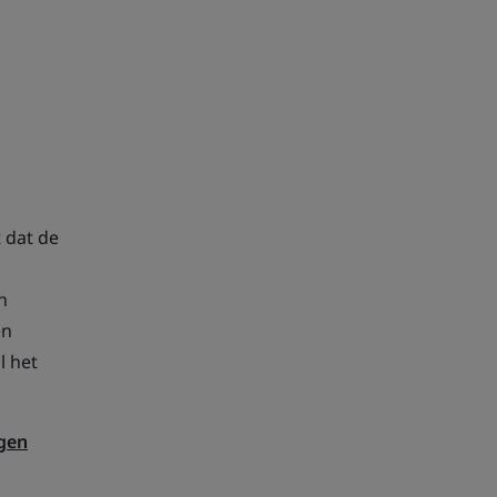
t dat de
n
en
l het
gen