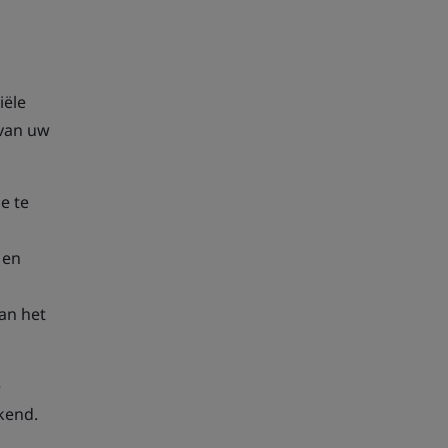
iële
 van uw
e te
 en
an het
e
ekend.