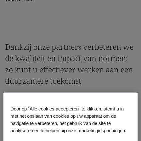
Dankzij onze partners verbeteren we
de kwaliteit en impact van normen:
zo kunt u effectiever werken aan een
duurzamere toekomst
Doordat wij samenwerken met veel
verschillende professionele organisaties,
Door op “Alle cookies accepteren” te klikken, stemt u in
zorgen wij ervoor dat bij het maken en
met het opslaan van cookies op uw apparaat om de
navigatie te verbeteren, het gebruik van de site te
verbeteren van normen zoveel mogelijk
analyseren en te helpen bij onze marketinginspanningen.
verschillende perspectieven worden