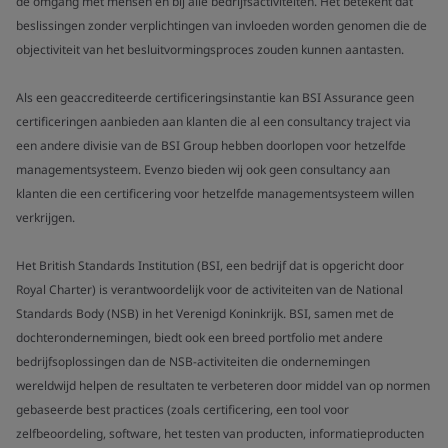
de omgang met mensen en bij alle bedrijfsactiviteiten. Het betekent dat
beslissingen zonder verplichtingen van invloeden worden genomen die de
objectiviteit van het besluitvormingsproces zouden kunnen aantasten.
Als een geaccrediteerde certificeringsinstantie kan BSI Assurance geen
certificeringen aanbieden aan klanten die al een consultancy traject via
een andere divisie van de BSI Group hebben doorlopen voor hetzelfde
managementsysteem. Evenzo bieden wij ook geen consultancy aan
klanten die een certificering voor hetzelfde managementsysteem willen
verkrijgen.
Het British Standards Institution (BSI, een bedrijf dat is opgericht door
Royal Charter) is verantwoordelijk voor de activiteiten van de National
Standards Body (NSB) in het Verenigd Koninkrijk. BSI, samen met de
dochterondernemingen, biedt ook een breed portfolio met andere
bedrijfsoplossingen dan de NSB-activiteiten die ondernemingen
wereldwijd helpen de resultaten te verbeteren door middel van op normen
gebaseerde best practices (zoals certificering, een tool voor
zelfbeoordeling, software, het testen van producten, informatieproducten