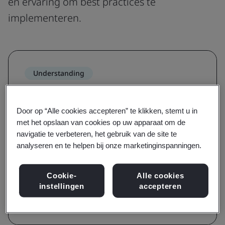
en ervaring om best practices te
implementeren.
Understanding
Vergroot het bewustzijn van een
norm en begrijp de vereisten ervan
Door op “Alle cookies accepteren” te klikken, stemt u in
met het opslaan van cookies op uw apparaat om de
Met trainingen voor bewustzijn en voor
navigatie te verbeteren, het gebruik van de site te
vereisten heeft u een gids in handen over de
analyseren en te helpen bij onze marketinginspanningen.
belangrijkste terminologie, definities en
fundamenten van een norm.
Cookie-
Alle cookies
instellingen
accepteren
Bekijk de trainingen