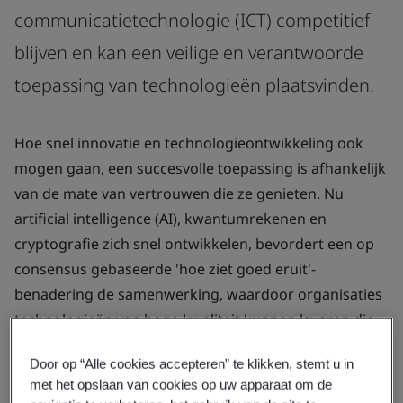
communicatietechnologie (ICT) competitief
blijven en kan een veilige en verantwoorde
toepassing van technologieën plaatsvinden.
Hoe snel innovatie en technologieontwikkeling ook
mogen gaan, een succesvolle toepassing is afhankelijk
van de mate van vertrouwen die ze genieten. Nu
artificial intelligence (AI), kwantumrekenen en
cryptografie zich snel ontwikkelen, bevordert een op
consensus gebaseerde 'hoe ziet goed eruit'-
benadering de samenwerking, waardoor organisaties
technologieën van hoge kwaliteit kunnen leveren die
consumenten kunnen begrijpen en vertrouwen.
Door op “Alle cookies accepteren” te klikken, stemt u in
Een dynamische standaardiseringsaanpak helpt
met het opslaan van cookies op uw apparaat om de