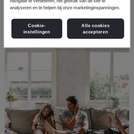
navigatie te verbeteren, het gebruik van de site te
zekerheid te bieden naarmate nieuwe technologieën
analyseren en te helpen bij onze marketinginspanningen.
worden toegepast, waardoor uiteindelijk een veilige
sector ontstaat voor klanten en belanghebbenden.
Cookie-
Alle cookies
instellingen
accepteren