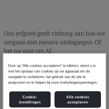
Ons erfgoed geeft richting aan hoe we
omgaan met nieuwe uitdagingen. Of
het nu gaat om AI,
klimaatverandering of antimicrobiële
Door op “Alle cookies accepteren” te klikken, stemt u in
resistentie: wij helpen organisaties
met het opslaan van cookies op uw apparaat om de
om risico's beheersbaar te maken en
navigatie te verbeteren, het gebruik van de site te
analyseren en te helpen bij onze marketinginspanningen.
verantwoord te groeien.
Ons Royal Charter werd toegekend in 1929:
Cookie-
Alle cookies
instellingen
accepteren
een erkenning van onze invloed als de eerste