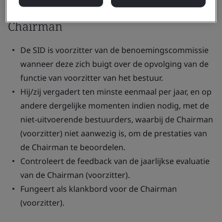
Chairman
De SID is voorzitter van de benoemingscommissie
wanneer deze zich buigt over de opvolging van de
functie van voorzitter van het bestuur.
Hij/zij vergadert ten minste eenmaal per jaar, en op
andere dergelijke momenten indien nodig, met de
niet-uitvoerende bestuurders, waarbij de Chairman
(voorzitter) niet aanwezig is, om de prestaties van
de Chairman te beoordelen.
Controleert de feedback van de jaarlijkse evaluatie
van de Chairman (voorzitter).
Fungeert als klankbord voor de Chairman
(voorzitter).