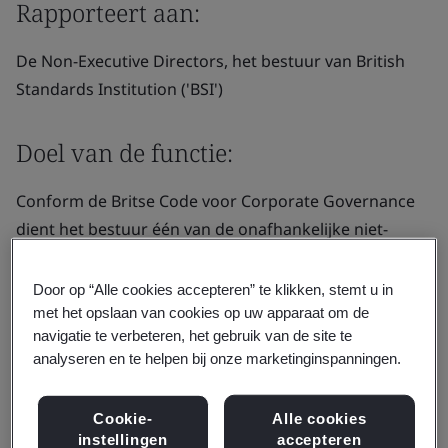
Rapporteert aan:
De Non-Executive Directors, het bestuur van British
Standards Institution ('BSI')
Doel van de functie:
Conform de Britse Code voor Corporate Governance
dient het bestuur één van de onafhankelijke niet-
uitvoerende bestuurders aan te wijzen als Senior
Independent Director ('SID'). Deze rol omvat, naast de
Door op “Alle cookies accepteren” te klikken, stemt u in
algemene taken van een niet-uitvoerend bestuurder
met het opslaan van cookies op uw apparaat om de
navigatie te verbeteren, het gebruik van de site te
zoals vastgelegd in de aanstellingsbrief, aanvullende
analyseren en te helpen bij onze marketinginspanningen.
verantwoordelijkheden.
Cookie-
Alle cookies
Verantwoordelijkheden:
instellingen
accepteren