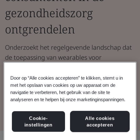
gezondheidszorg
ontgrendelen
Onderzoekt het regelgevende landschap dat
de toepassing van wearables voor
consumenten in de gezondheidszorg
vormgeeft, met een focus op
Door op “Alle cookies accepteren” te klikken, stemt u in
met het opslaan van cookies op uw apparaat om de
hartgezondheid.
navigatie te verbeteren, het gebruik van de site te
analyseren en te helpen bij onze marketinginspanningen.
Lees het whitepaper
Cookie-
Alle cookies
instellingen
accepteren