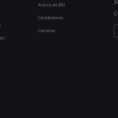
R
Acerca de BSI
c
Contáctenos
n
Carreras
ión