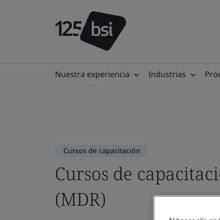
Nuestra experiencia
Industrias
Prod
Cursos de capacitación
Cursos de capacitac
(MDR)