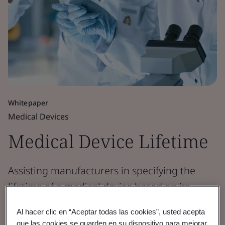
Whitepaper
Medical Devices
Medical Device Lifetime
Assisting manufacturers in specifying the
lifetime of a medical device based on its
design characteristics to meet the regulatory
Al hacer clic en “Aceptar todas las cookies”, usted acepta
requirements of MDR.
que las cookies se guarden en su dispositivo para mejorar