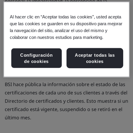
personal, la imparcialidad, la percepción de la
imparcialidad y la evitación de conflictos de interés.
Al hacer clic en “Aceptar todas las cookies”, usted acepta
Para tal fin, BSI sigue los principios establecidos en
que las cookies se guarden en su dispositivo para mejorar
ISO/IEC 17021-1:2015, ISO/IEC 17029:2019 e ISO 14065:
la navegación del sitio, analizar el uso del mismo y
2020 y designó comités de imparcialidad
colaborar con nuestros estudios para marketing.
independientes en todo el mundo cuya función
principal es salvaguardar la imparcialidad de BSI.
Configuración
Aceptar todas las
de cookies
cookies
Estado de las certificaciones
BSI hace pública la información sobre el estado de las
certificaciones de cada uno de sus clientes a través del
Directorio de certificados y clientes. Esto muestra si un
certificado está vigente, suspendido o se retiró en el
último mes.