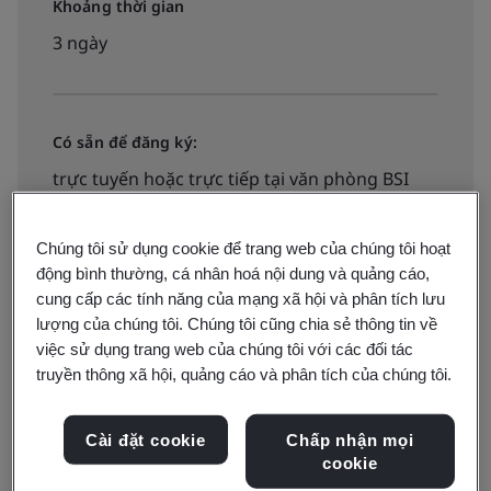
Khoảng thời gian
3 ngày
Có sẵn để đăng ký:
trực tuyến hoặc trực tiếp tại văn phòng BSI
Chúng tôi sử dụng cookie để trang web của chúng tôi hoạt
động bình thường, cá nhân hoá nội dung và quảng cáo,
cung cấp các tính năng của mạng xã hội và phân tích lưu
lượng của chúng tôi. Chúng tôi cũng chia sẻ thông tin về
Tìm hiểu làm thế nào để đảm bảo Hệ thống Quản lý
việc sử dụng trang web của chúng tôi với các đối tác
Chất lượng tiêu chuẩn ISO 9001:2008 vẫn còn phù hợp
truyền thông xã hội, quảng cáo và phân tích của chúng tôi.
thông qua đánh giá có hiệu quả và thiết yếu với Khóa
Đào tạo Đánh giá Quản lý Chất lượng theo ISO
Cài đặt cookie
Chấp nhận mọi
9001:200
cookie