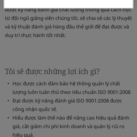
Trong suốt khóa học kéo dài 3 ngày này, bạn sẽ đạt
được kỹ năng đánh giá chất lượng thông qua cách học
từ đội ngũ giảng viên chúng tôi, sẽ chia sẻ các lý thuyết
và kỹ thuật đánh giá hàng đâu thế giới để đạt được và
duy trì thực hành tốt nhất.
Tôi sẽ được những lợi ích gì?
Học được cách đảm bảo hệ thống quản lý chất
lượng luôn tuân thủ theo tiêu chuẩn ISO 9001:2008
Đạt được kỹ năng đánh giá ISO 9001:2008 được
công nhận quốc tế.
Hiểu được làm thế nào để nâng cao hiệu quả đánh
giá, cắt giảm chi phí kinh doanh và quản lý rủi ro
hiệu quả.