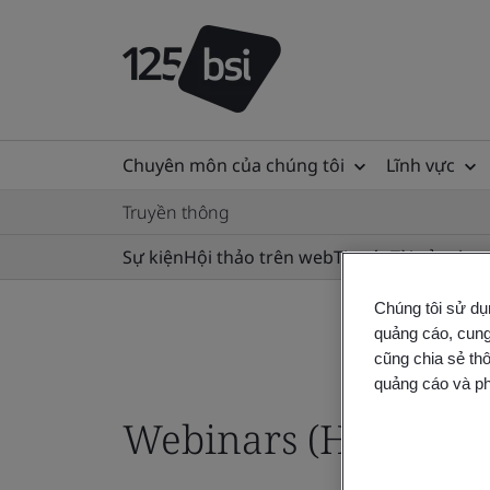
Chuyên môn của chúng tôi
Lĩnh vực
Truyền thông
Sự kiện
Hội thảo trên web
Tin tức
Tài sản thư
Chúng tôi sử dụ
quảng cáo, cung
cũng chia sẻ thô
quảng cáo và ph
Webinars (HIDDEN)