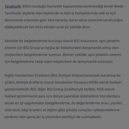
Tarafsızlık
, BSI’ın sunduğu hizmetler kapsamında benimsediği temel ilkedir.
Tarafsızlık, kişilerle olan ilişkilerde ve tüm iş faaliyetlerinde adil ve eşit
davranmak anlamına gelir. Yani kararlar, karar alma sürecinin tarafsızlığını
etkileyebilecek her türlü etkiden uzak bir şekilde alınır.
Akredite bir belgelendirme kuruluşu olarak BSI Assurance, aynı yönetim
sistemi için BSI Group'un başka bir bölümünden danışmanlık almış olan
müşterilere belgelendirme sunmaz. Benzer şekilde, aynı yönetim sistemi
için belgelendirme talep eden müşterilere de danışmanlık sunmayız.
İngiliz Standartları Enstitüsü (BSI, Kraliyet İmtiyaznamesiyle kurulmuş bir
şirket), Birleşik Krallık'ta Ulusal Standartlar Kuruluşu (NSB) olarak faaliyet
göstermektedir. BSI, diğer BSI Group Şirketleriyle birlikte, NSB olarak
faaliyet göstermenin yanı sıra dünya çapındaki işletmelerin Standartlara
dayalı en iyi uygulamalar (belgelendirme, öz değerlendirme aracı, yazılım,
ürün testi, bilgi ürünleri ve eğitim gibi) yoluyla sonuçları iyileştirmelerine
yardımcı olan geniş bir iş çözümleri portföyü de sunmaktadır.