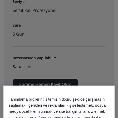
Seviye
Sertifikalı Profesyonel
Süre
5 Gün
Rezervasyon yapılabilir:
Sanal sınıf
Eğitime Hemen Kayıt Olun
Tanımlama bilgilerini; sitemizin doğru şekilde çalışmasını
sağlamak, içerikleri ve reklamları kişiselleştirmek, sosyal
Fiyat teklifi alın:
medya özellikleri sunmak ve site trafiğimizi analiz etmek
için kullanıyoruz. Aynı zamanda site kullanımınızla ilgili