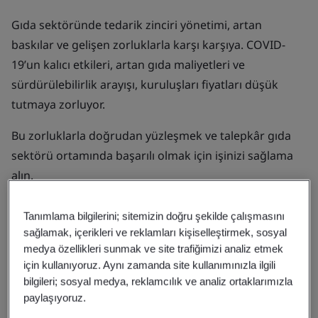
Gıda sektöründe tedarik zinciri yönetimi, artan
baskılar ve gelişen zorluklarla karşı karşıya. COVID-
19’un kalıcı etkileri, artan gıda maliyetleri ve
sürdürülebilirlik arayışı, kuruluşları fiyatları düşük
tutmaya zorluyor.
Bu zorluklarla doğrudan yüzleşmek ve talepkâr gıda
sektörü ortamında başarılı olmak için işinizi sağlama
alın.
Tanımlama bilgilerini; sitemizin doğru şekilde çalışmasını
sağlamak, içerikleri ve reklamları kişiselleştirmek, sosyal
medya özellikleri sunmak ve site trafiğimizi analiz etmek
için kullanıyoruz. Aynı zamanda site kullanımınızla ilgili
bilgileri; sosyal medya, reklamcılık ve analiz ortaklarımızla
paylaşıyoruz.