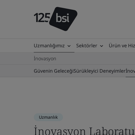
Uzmanlığımız
Sektörler
Ürün ve Hi
İnovasyon
Güvenin Geleceği
Sürükleyici Deneyimler
İno
Uzmanlık
İnovasyon Laboratu