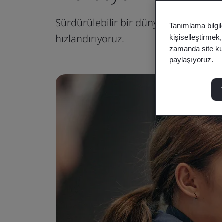
Sürdürülebilir bir dünya için net ve 
Tanımlama bilgil
hızlandırıyoruz.
kişiselleştirmek
zamanda site kull
paylaşıyoruz.