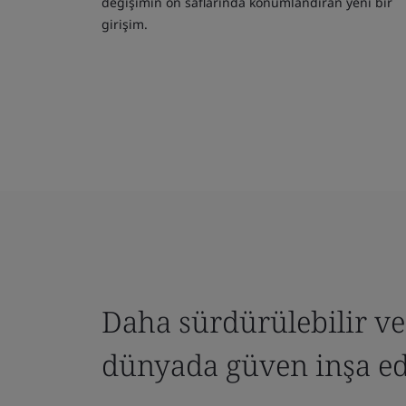
değişimin ön saflarında konumlandıran yeni bir
girişim.
Daha sürdürülebilir ve
dünyada güven inşa e