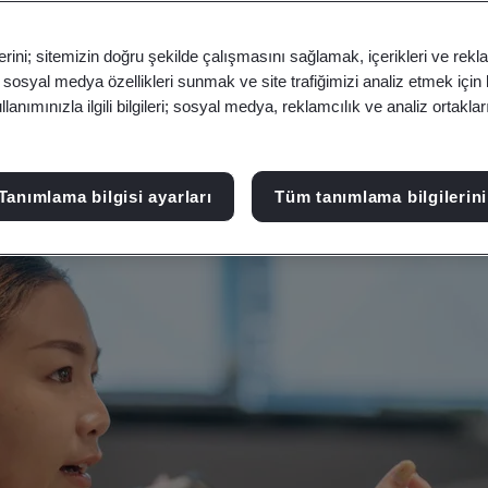
olumlu bir etki yaratmak amacıyla yeni teknolojile
erini; sitemizin doğru şekilde çalışmasını sağlamak, içerikleri ve rekl
, sosyal medya özellikleri sunmak ve site trafiğimizi analiz etmek için
anımınızla ilgili bilgileri; sosyal medya, reklamcılık ve analiz ortakla
Tanımlama bilgisi ayarları
Tüm tanımlama bilgilerini