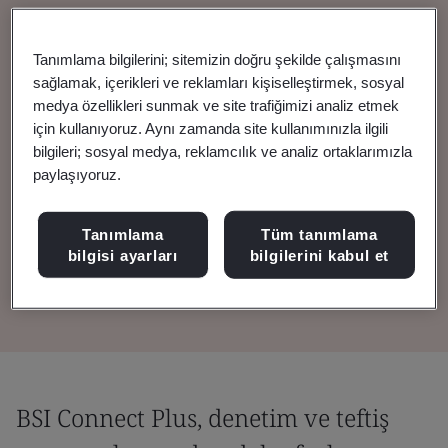
Doğrultusunda Eyleme
Tanımlama bilgilerini; sitemizin doğru şekilde çalışmasını
Geçin
sağlamak, içerikleri ve reklamları kişiselleştirmek, sosyal
medya özellikleri sunmak ve site trafiğimizi analiz etmek
için kullanıyoruz. Aynı zamanda site kullanımınızla ilgili
Önceden yüklenmiş veya kendi
bilgileri; sosyal medya, reklamcılık ve analiz ortaklarımızla
oluşturduğunuz kontrol listeleri ile
paylaşıyoruz.
denetimler gerçekleştirin. Bulgular elde edin
ve eylemler hazırlayın. Gerçek zamanlı
Tanımlama
Tüm tanımlama
bilgisi ayarları
bilgilerini kabul et
panellerden içgörüler edinin.
BSI Connect Plus, denetim ve teftiş