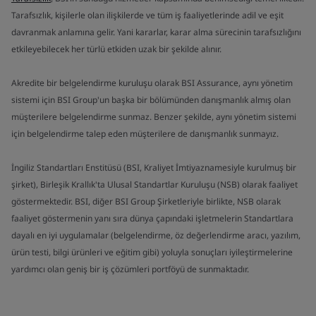
Tarafsızlık, kişilerle olan ilişkilerde ve tüm iş faaliyetlerinde adil ve eşit
davranmak anlamına gelir. Yani kararlar, karar alma sürecinin tarafsızlığını
etkileyebilecek her türlü etkiden uzak bir şekilde alınır.
Akredite bir belgelendirme kuruluşu olarak BSI Assurance, aynı yönetim
sistemi için BSI Group'un başka bir bölümünden danışmanlık almış olan
müşterilere belgelendirme sunmaz. Benzer şekilde, aynı yönetim sistemi
için belgelendirme talep eden müşterilere de danışmanlık sunmayız.
İngiliz Standartları Enstitüsü (BSI, Kraliyet İmtiyaznamesiyle kurulmuş bir
şirket), Birleşik Krallık'ta Ulusal Standartlar Kuruluşu (NSB) olarak faaliyet
göstermektedir. BSI, diğer BSI Group Şirketleriyle birlikte, NSB olarak
faaliyet göstermenin yanı sıra dünya çapındaki işletmelerin Standartlara
dayalı en iyi uygulamalar (belgelendirme, öz değerlendirme aracı, yazılım,
ürün testi, bilgi ürünleri ve eğitim gibi) yoluyla sonuçları iyileştirmelerine
yardımcı olan geniş bir iş çözümleri portföyü de sunmaktadır.